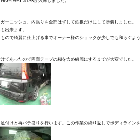
GH WAY STARが入庫しました。
アガーニッシュ、内張りを全部はずして鉄板だけにして塗装しました。
事も出来ます。
たもので綺麗に仕上げる事でオーナー様のショックが少しでも和らぐよ
付けてあったので両面テープの糊を含め綺麗にするまでが大変でした。
し足付けと再パテ盛りを行います。この作業の繰り返しでボディライン