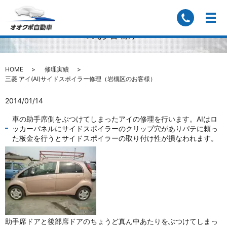
三菱 アイ(AI)サイドスポイラー修理（岩槻区
のお客様）
HOME
修理実績
三菱 アイ(AI)サイドスポイラー修理（岩槻区のお客様）
2014/01/14
車の助手席側をぶつけてしまったアイの修理を行います。AIはロ
ッカーパネルにサイドスポイラーのクリップ穴がありパテに頼っ
た板金を行うとサイドスポイラーの取り付け性が損なわれます。
助手席ドアと後部席ドアのちょうど真ん中あたりをぶつけてしまっ