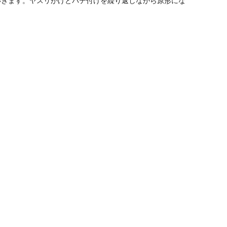
いきます。ヤスリがけとパテ付けを繰り返しながら原形にな