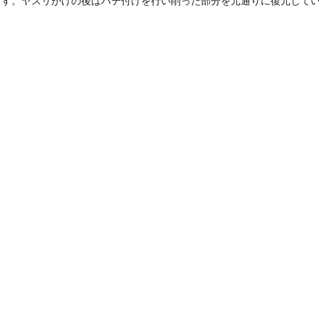
ます。ヤスリがけの後はパテ付けを行い削った部分を元通りに復元して