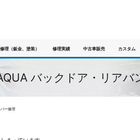
修理（鈑金、塗装）
修理実績
中古車販売
カスタム
A AQUA バックドア・リア
ンパー修理