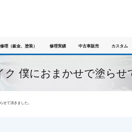
修理（鈑金、塗装）
修理実績
中古車販売
カスタム
イク 僕におまかせで塗らせ
塗らせて頂きました。